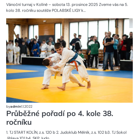
Vánoční turnaj v Kolíně – sobota 13. prosince 2025 Zveme vás na 5.
kolo 38. ročníku soutěže POLABSKÉ LIGY k…
NE
by
admin
1.1.2022
Průběžné pořadí po 4. kole 38.
ročníku
1. TJ START KOLÍN, z.s. 120 b 2. Judoklub Mělník, z.s. 102 b3. TJ Sokol
Jihlava 101 b4. SKP Judo…