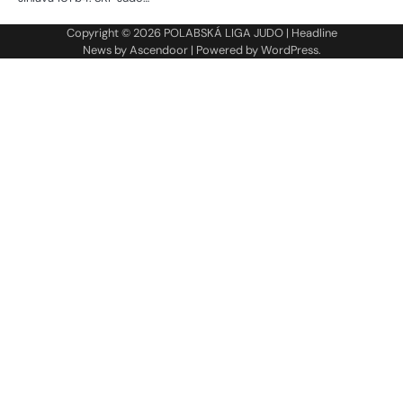
Copyright © 2026
POLABSKÁ LIGA JUDO
| Headline
News by
Ascendoor
| Powered by
WordPress
.